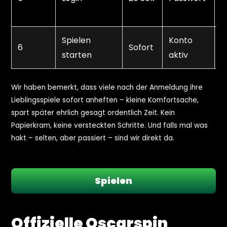
n
Spielen
Konto
B
6
Sofort
starten
aktiv
s
Wir haben bemerkt, dass viele nach der Anmeldung ihre
Lieblingsspiele sofort anheften – kleine Komfortsache,
spart später ehrlich gesagt ordentlich Zeit. Kein
Papierkram, keine versteckten Schritte. Und falls mal was
hakt – selten, aber passiert – sind wir direkt da.
Spielen
Offizielle Oscarspin