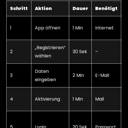
Schritt
Aktion
Dauer
Benötigt
T
W
1
App öffnen
1 Min
Internet
h
„Registrieren“
D
2
30 Sek
–
wählen
s
Daten
T
3
2 Min
E-Mail
eingeben
p
S
4
Aktivierung
1 Min
Mail
c
E
5
Login
20 Sek
Passwort
o