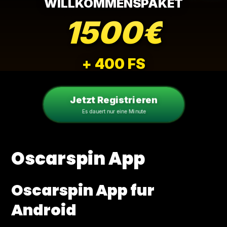
WILLKOMMENSPAKET
1500€
+ 400 FS
Jetzt Registrieren
Es dauert nur eine Minute
Oscarspin App
Oscarspin App fur
Android