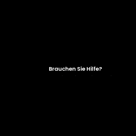
Brauchen Sie Hilfe?
Schreiben Sie uns eine E-Mail
info@de-oscarspin.de