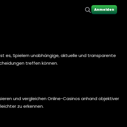
Anmelden
ist es, Spielern unabhängige, aktuelle und transparente
scheidungen treffen können.
sieren und vergleichen Online-Casinos anhand objektiver
leichter zu erkennen.