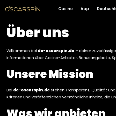
Zum
Casino
App
Deutsch
Inhalt
springen
Über uns
Willkommen bei
de-oscarspin.de
– deiner zuverlässige
Informationen über Casino-Anbieter, Bonusangebote, Spie
Unsere Mission
Bei
de-oscarspin.de
stehen Transparenz, Qualität und 
Kriterien und veröffentlichen verständliche Inhalte, die
Was wir anbieten