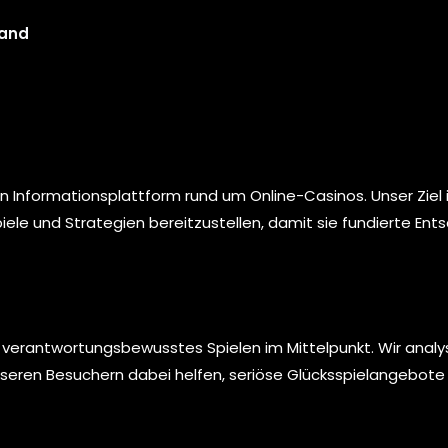
land
n Informationsplattform rund um Online-Casinos. Unser Ziel 
le und Strategien bereitzustellen, damit sie fundierte Ent
verantwortungsbewusstes Spielen im Mittelpunkt. Wir analy
 unseren Besuchern dabei helfen, seriöse Glücksspielangebote 